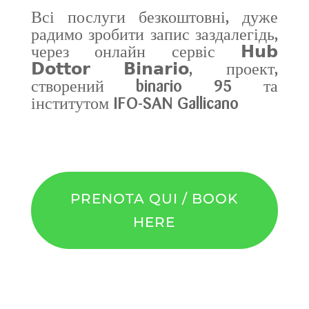
Всі послуги безкоштовні, дуже
радимо зробити запис заздалегідь,
через онлайн сервіс 𝗛𝘂𝗯
𝗗𝗼𝘁𝘁𝗼𝗿 𝗕𝗶𝗻𝗮𝗿𝗶𝗼, проект,
створений binario 95 та
інститутом IFO-SAN Gallicano
PRENOTA QUI / BOOK
HERE