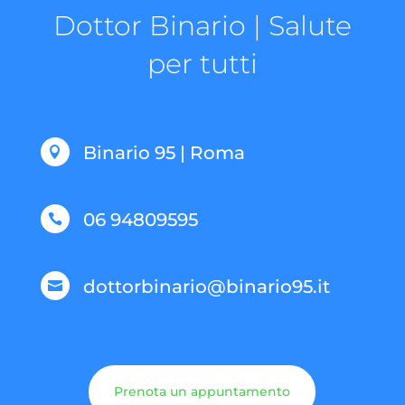
Dottor Binario | Salute
per tutti
Binario 95 | Roma

06 94809595

dottorbinario@binario95.it

Prenota un appuntamento