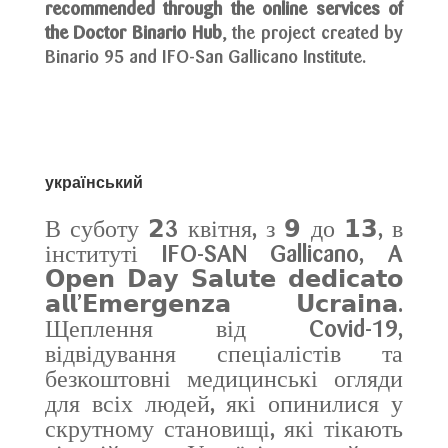
recommended through the online services of
the Doctor Binario Hub
, the project created by
Binario 95 and IFO-San Gallicano Institute.
український
В суботу 𝟮3 квітня, з 𝟵 до 𝟭𝟯, в
інституті IFO-SAN Gallicano, A
𝗢𝗽𝗲𝗻 𝗗𝗮𝘆 𝗦𝗮𝗹𝘂𝘁𝗲 𝗱𝗲𝗱𝗶𝗰𝗮𝘁𝗼
𝗮𝗹𝗹’𝗘𝗺𝗲𝗿𝗴𝗲𝗻𝘇𝗮 𝗨𝗰𝗿𝗮𝗶𝗻𝗮.
Щеплення від Covid-19,
відвідування спеціалістів та
безкоштовні медицинські огляди
для всіх людей, які опинилися у
скрутному становищі, які тікають