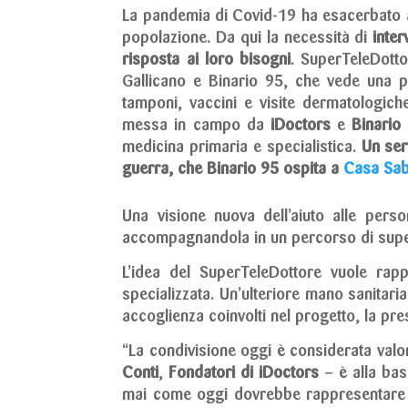
La pandemia di Covid-19 ha esacerbato anc
popolazione. Da qui la necessità di
inter
risposta ai loro bisogni
. SuperTeleDotto
Gallicano e Binario 95, che vede una pre
tamponi, vaccini e visite dermatologich
messa in campo da
iDoctors
e
Binario
medicina primaria e specialistica.
Un ser
guerra, che Binario 95 ospita a
Casa Sab
Una visione nuova dell’aiuto alle pers
accompagnandola in un percorso di superam
L’idea del SuperTeleDottore vuole ra
specializzata. Un’ulteriore mano sanitaria
accoglienza coinvolti nel progetto, la pre
“La condivisione oggi è considerata valo
Conti
,
Fondatori di iDoctors
– è alla base
mai come oggi dovrebbe rappresentare il