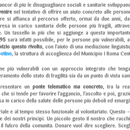
or di più le disuguaglianze sociali e sanitarie sviluppando 
venire
nel tentativo di offrire un aiuto concreto alle perso
re si affianca al percorso offerto, ormai da due anni, dal 
sa in carico sanitaria delle persone più fragili, attrave
e. Un tassello in più che si aggiunge a questa importante 
 95
sarà infatti possibile, per le persone più vulnerabili,
vizio questo rivolto
, con l’aiuto di una mediazione linguisti
otino
, la struttura di accoglienza del Municipio I Roma Cen
one più vulnerabili con un approccio integrato che ten
ento dello stato di fragilità sia da un punto di vista sani
ppresentare un
ponte telematico ma concreto
, tra la re
 che si tende per favorire l’aggancio, l’ascolto e poi, grazi
sa in carico della salute delle persone più deboli ed emargi
riale e al tempo stesso funzionale al volontariato. Questo 
 dei nostri principi. Un piccolo gesto il nostro che racchiud
 fulcro della comunità. Donare vuol dire scegliere. Scegl