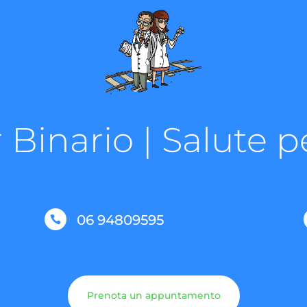
 Binario | Salute pe
06 94809595

Prenota un appuntamento