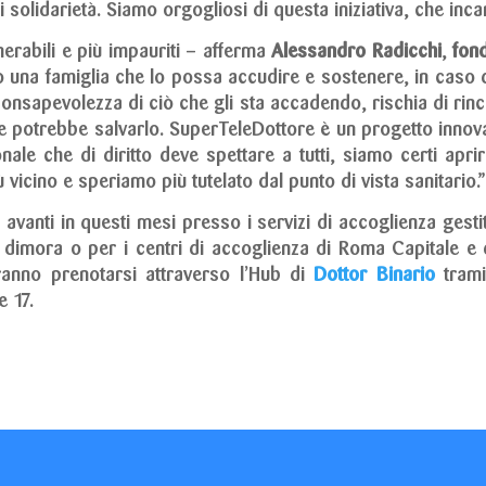
solidarietà. Siamo orgogliosi di questa iniziativa, che incar
erabili e più impauriti – afferma
Alessandro Radicchi
,
fon
 una famiglia che lo possa accudire e sostenere, in caso d
inconsapevolezza di ciò che gli sta accadendo, rischia di rin
e potrebbe salvarlo. SuperTeleDottore è un progetto innova
zionale che di diritto deve spettare a tutti, siamo certi ap
vicino e speriamo più tutelato dal punto di vista sanitario.
avanti in questi mesi presso i servizi di accoglienza gesti
a dimora o per i centri di accoglienza di Roma Capitale e 
ranno prenotarsi attraverso l’Hub di
Dottor Binario
trami
e 17.